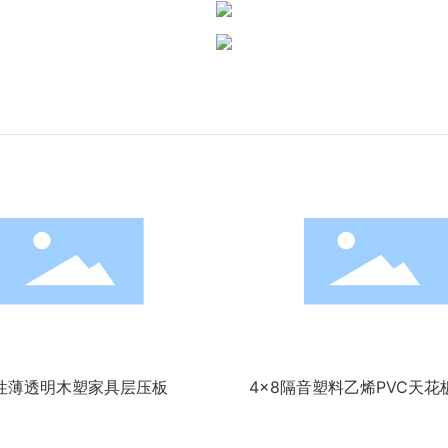
性薄透明木塑家具层压板
4x8隔音塑料乙烯PVC天花