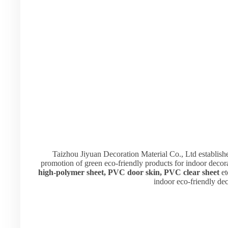
Taizhou Jiyuan Decoration Material Co., Ltd establish
promotion of green eco-friendly products for indoor decor
high-polymer sheet, PVC door skin, PVC clear sheet
et
indoor eco-friendly de