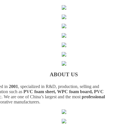
ABOUT US
ed in
2001
, specialized in R&D, production, selling and
ation such as
PVC foam sheet, WPC foam board, PVC
c. We are one of China’s largest and the most
professional
corative manufacturers.