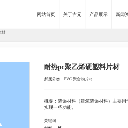
网站首页
关于吉元
产品展示
新闻
片材
公司简介
PVC 芯板
公司
企业文化
PVC 聚合物片材
常见
PVC 泡沫板
耐热pc聚乙烯硬塑料片材
WPC 发泡板
所属分类：
PVC 聚合物片材
PVC 门皮
概要：装饰材料（建筑装饰材料）主要用
实现一些功能。
关键词：